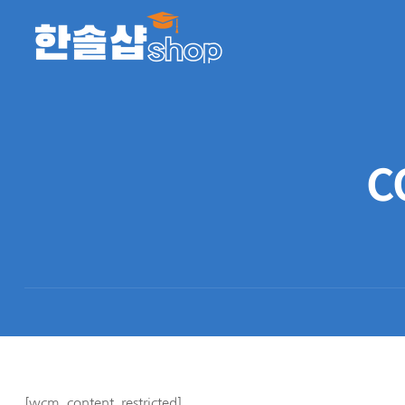
C
[wcm_content_restricted]