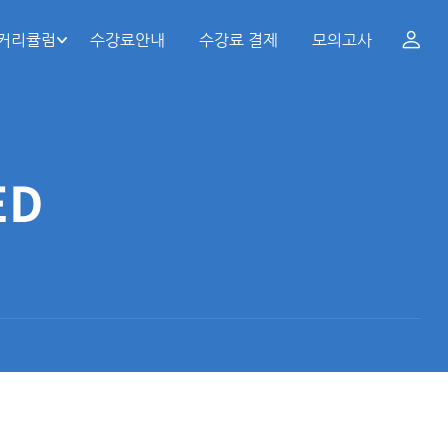
 커리큘럼
수강료안내
수강료 결제
모의고사
ED