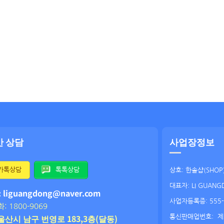
간 상담
사업장정보
카톡상담
톡톡상담
상호: 한솔샵(SHOP
대표자: LI GUANG
: liguangdong@naver.com
사업자등록증: 555-
: 1800-9069
울산시 남구 번영로 183,3층(달동)
통신판매업번호:
제