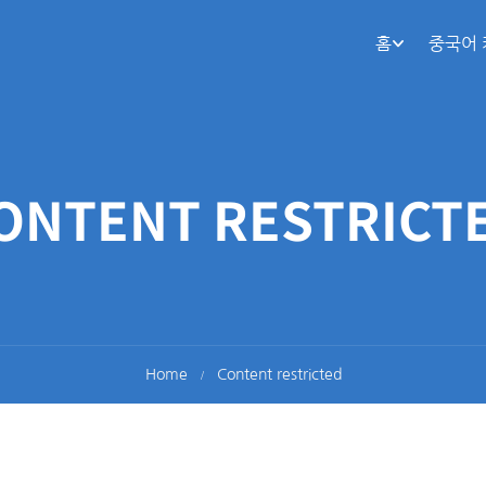
홈
중국어
ONTENT RESTRICT
Home
Content restricted