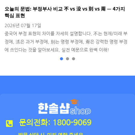
오늘의 문법: 부정부사 비교 不 vs 没 vs 别 vs 甭 — 4가지
H
핵심 표현
2
2026년 07월 17일
출
중국어 부정 표현의 차이를 자세히 설명합니다. 不는 현재/미래 부
정에, 沠은 과거 부정에, 别는 명령 부정에, 甭은 강력한 명령 부정
에 쓰인다는 것을 알아보세요. 실전 예문으로 완벽 이해!
문의전화: 1800-9069
방문 상담 시 미리 연락 주세요.