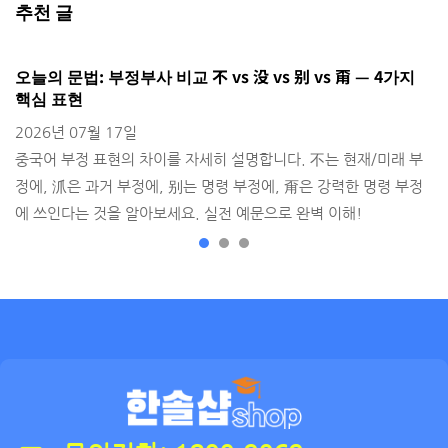
추천 글
오늘의 문법: 부정부사 비교 不 vs 没 vs 别 vs 甭 — 4가지
H
핵심 표현
2
2026년 07월 17일
출
중국어 부정 표현의 차이를 자세히 설명합니다. 不는 현재/미래 부
정에, 沠은 과거 부정에, 别는 명령 부정에, 甭은 강력한 명령 부정
에 쓰인다는 것을 알아보세요. 실전 예문으로 완벽 이해!