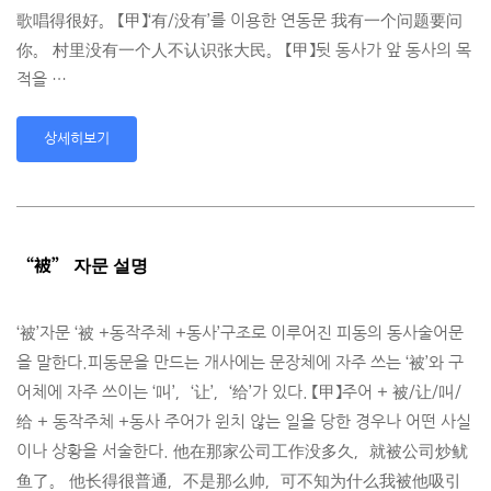
歌唱得很好。 【甲】‘有/没有’를 이용한 연동문 我有一个问题要问
你。 村里没有一个人不认识张大民。 【甲】뒷 동사가 앞 동사의 목
적을 …
상세히보기
“被” 자문 설명
‘被’자문 ‘被 +동작주체 +동사’구조로 이루어진 피동의 동사술어문
을 말한다.피동문을 만드는 개사에는 문장체에 자주 쓰는 ‘被’와 구
어체에 자주 쓰이는 ‘叫’，‘让’，‘给’가 있다. 【甲】주어 + 被/让/叫/
给 + 동작주체 +동사 주어가 윈치 않는 일을 당한 경우나 어떤 사실
이나 상황을 서술한다. 他在那家公司工作没多久，就被公司炒鱿
鱼了。 他长得很普通，不是那么帅，可不知为什么我被他吸引