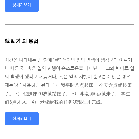
상세히보기
就 & 才 의 용법
시간을 나타내는 말 뒤에 “就” 쓰이면 일의 발생이 생각보다 이르거
나 빠른 것, 혹은 일의 진행이 순조로움을 나타낸다 . 그와 반대로 일
의 발생이 생각보다 늦거나, 혹은 일의 지행이 순조롭지 않은 경우
에는“才” 사용하면 된다. 1） 我平时八点起床， 今天六点就起床
了。 2） 他妹妹20岁就结婚了。 3） 李老师6点就来了， 学生
们8点才来。 4） 老板给我的任务我现在才完成。
상세히보기