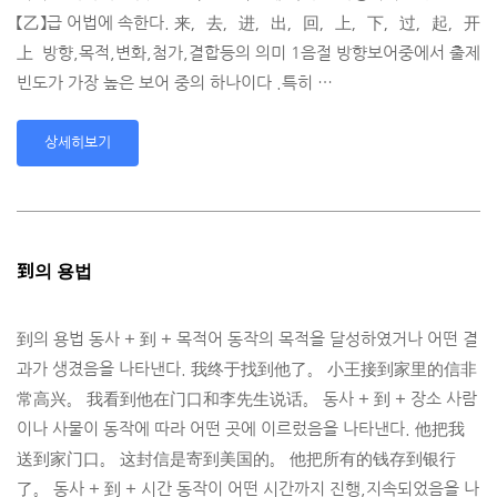
【乙】급 어법에 속한다. 来，去，进，出，回，上，下，过，起，开
上 방향,목적,변화,첨가,결합등의 의미 1음절 방향보어중에서 출제
빈도가 가장 높은 보어 중의 하나이다 .특히 …
상세히보기
到의 용법
到의 용법 동사 + 到 + 목적어 동작의 목적을 달성하였거나 어떤 결
과가 생겼음을 나타낸다. 我终于找到他了。 小王接到家里的信非
常高兴。 我看到他在门口和李先生说话。 동사 + 到 + 장소 사람
이나 사물이 동작에 따라 어떤 곳에 이르렀음을 나타낸다. 他把我
送到家门口。 这封信是寄到美国的。 他把所有的钱存到银行
了。 동사 + 到 + 시간 동작이 어떤 시간까지 진행,지속되었음을 나