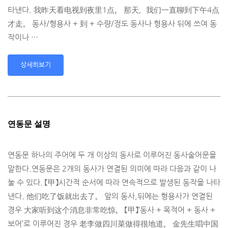
타낸다. 我昨天看电视到夜里1点。 那天，我们一直聊到下午4点
才走。 동사/형용사 + 到 + 수량/정도 동사나 형용사 뒤에 쓰여 동
작이나 …
상세히보기
연동문 설명
연동문 하나의 주어에 두 개 이상의 동사로 이루어진 동사술어문을
말한다.연동문은 2개의 동사가 연결된 의미에 따라 다음과 같이 나
눌 수 있다. 【甲】시간적 순서에 따라 연속적으로 발생된 동작을 나타
낸다. 他们吃了饭就出去了。 앞의 동사,뒤에는 형용사가 연결된
경우 大家听到这个消息非常吃惊。 【甲】’동사 + 목적어 + 동사 +
보어’로 이루어진 경우 老李做四川菜做得很地道。 金先生唱中国