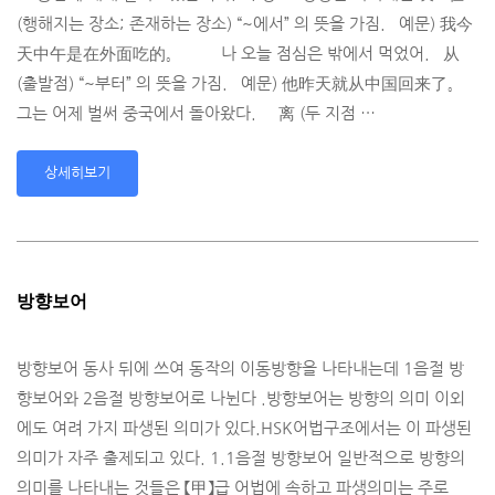
(행해지는 장소; 존재하는 장소) “~에서” 의 뜻을 가짐. 예문) 我今
天中午是在外面吃的。 나 오늘 점심은 밖에서 먹었어. 从
(출발점) “~부터” 의 뜻을 가짐. 예문) 他昨天就从中国回来了。
그는 어제 벌써 중국에서 돌아왔다. 离 (두 지점 …
상세히보기
방향보어
방향보어 동사 뒤에 쓰여 동작의 이동방향을 나타내는데 1음절 방
향보어와 2음절 방향보어로 나뉜다 .방향보어는 방향의 의미 이외
에도 여려 가지 파생된 의미가 있다.HSK어법구조에서는 이 파생된
의미가 자주 출제되고 있다. 1.1음절 방향보어 일반적으로 방향의
의미를 나타내는 것들은 【甲】급 어법에 속하고 파생의미는 주로