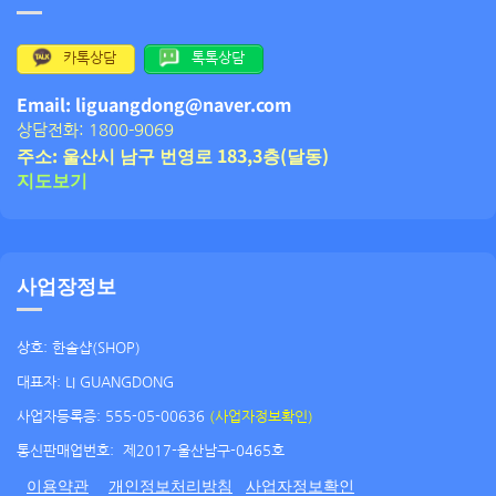
카톡상담
톡톡상담
Email: liguangdong@naver.com
상담전화: 1800-9069
주소: 울산시 남구 번영로 183,3층(달동)
지도보기
사업장정보
상호: 한솔샵(SHOP)
대표자: LI GUANGDONG
사업자등록증: 555-05-00636
(사업자정보확인)
통신판매업번호:
제2017-울산남구-0465호
이용약관
개인정보처리방침
사업자정보확인