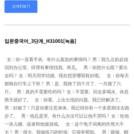
상세히보기
입문중국어_3단계_H31001[녹음]
女：你一直看手表，有什么着急的事情吗？ 男：我九点前必须
回到办公室，经理有事情找我，再见。 男：你想什么呢？要出
去吗？ 女：明天同学结婚，我在想穿哪双鞋好呢。 女：你每天
都骑自行车上下班？ 男：是，我骑了四个月了，一共瘦了六
斤。 男：真的不需要吃药吗？ 女：不需要，回去多喝水，休息
两天就好了。 女：你看，上次出现的问题，我已经解决了。
男：好极了！只是你要注意身体，我记得你有一个多星期没去跑
步了。 男：他总是哭，有什么办法可以让他不哭吗？ 女：给他
一块儿糖，或者和他做游戏。 女：这个电子词典的作用大不
大？ 男：很大，我做练习的时候，它很有帮助。 男：眼镜，帽