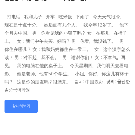
打电话 我和儿子 开车 吃米饭 下雨了 今天天气很冷。
现在是十点十分。 她后面有几个人。 我今年12岁了。 他下
个月去中国. 男：你看见我的小猫了吗？ 女：在那儿，在椅子
上。 女：我们中午去买，好吗？ 男：你看，我没钱了。 男：
你住在哪儿？ 女：我和妈妈都住在一零二。 女：这个汉字怎么
读？ 男：对不起，我不会。 男：谢谢你们！ 女：不客气。再
见。 我的电脑在他的桌子上。 今天星期四，我们明天去看电
影。 他是老师，他有50个学生。 小姐，你好，你这儿有杯子
吗？ 这是你的朋友吗？很漂亮。 출처: 中国汉办. 정리: 울산한
솔중국어학원
상세히보기