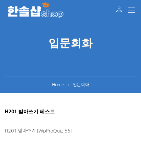
입문회화
Home
입문회화
H201 받아쓰기 테스트
H201 받아쓰기 [WpProQuiz 56]