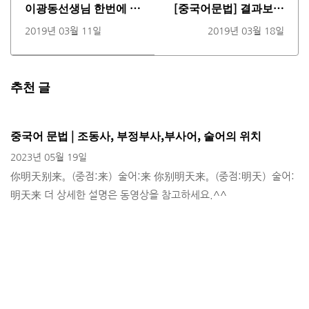
이광동선생님 한번에 정
[중국어문법] 결과보어
리하는 중국역사(동영
설명-找到，没找到，找
2019년 03월 11일
2019년 03월 18일
상)
不到，找不到了등등의
차이점 설명(동영상)
추천 글
중국어 문법 | 조동사, 부정부사,부사어, 술어의 위치
2023년 05월 19일
你明天别来。(중점:来）술어:来 你别明天来。(중점:明天）술어:
明天来 더 상세한 설명은 동영상을 참고하세요.^^