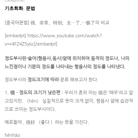
Categories
기초회화
문법
,
[중국어문법] 很，非常，特别，太…了,…极了의 비교
[embedyt] https://www.youtube.com/watch?
v=r4FZ4Z5yIic[/embedyt]
정도부사란-술어(형용사,동사)앞에 위치하여 동작의 정도나, 나의
느낀점이나 기분의 정도를 나타내는 형용사의 정도를 나타낸다.
정도부사의
정도크기에 따라
분류 해보고자 한다.
1.
很
–
정도의 크기가 낮은편
: 우리가 흔히 아는 很은 ‘매우’라고 알
고있지만, （hěn） 실질적으로 뜻이 크게 없이, 형용사 앞에 습관적
으로 쓰이는 정도부사이다.
예로들어 , 很好 （좋다 ）라는 뜻을 가진다.
hěnhǎo