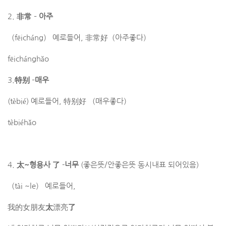
2.
非常
–
아주
（fēicháng） 예로들어, 非常好（아주좋다）
fēichánghǎo
3.
特别
–
매우
(tèbié) 예로들어, 特别好 （매우좋다）
tèbiéhǎo
4.
太~형용사 了
-​
너무
(좋은뜻/안좋은뜻 동시내표 되어있음)
（tài ~le） 예로들어,
我的女朋友
太
漂亮
了