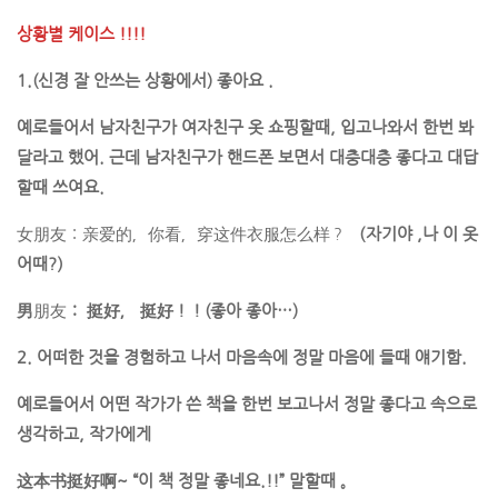
상황별 케이스 !!!!
1.(신경 잘 안쓰는 상황에서) 좋아요 .
예로들어서 남자친구가 여자친구 옷 쇼핑할때, 입고나와서 한번 봐
달라고 했어. 근데 남자친구가 핸드폰 보면서 대충대충 좋다고 대답
할때 쓰여요.
女朋友：亲爱的，你看，穿这件衣服怎么样？
（자기야 ,나 이 옷
어때?）
男
朋友
： 挺好， 挺好！！(좋아 좋아…)
2. 어떠한 것을 경험하고 나서 마음속에 정말 마음에 들때 얘기함.
예로들어서 어떤 작가가 쓴 책을 한번 보고나서 정말 좋다고 속으로
생각하고, 작가에게
这本书挺好啊~ “이 책 정말 좋네요.!!” 말할때 。