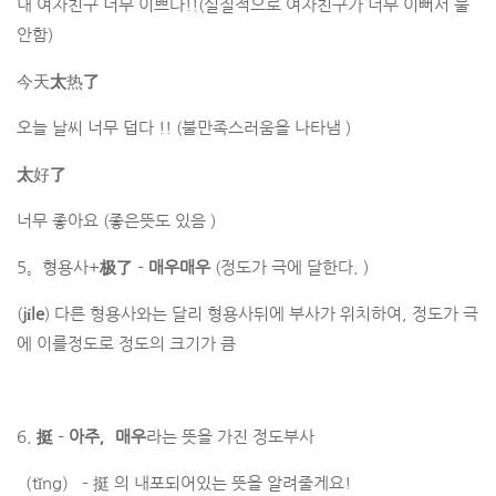
내 여자친구 너무 이쁘다!!(실질적으로 여자친구가 너무 이뻐서 불
안함)
今天
太
热
了
오늘 날씨 너무 덥다 !! (불만족스러움을 나타냄 )
太
好
了
너무 좋아요 (좋은뜻도 있음 )
5。형용사+
极了
–
매우매우
(정도가 극에 달한다. )
(
jíle
) 다른 형용사와는 달리 형용사뒤에 부사가 위치하여, 정도가 극
에 이를정도로 정도의 크기가 큼
6.
挺
–
아주，매우
라는 뜻을 가진 정도부사
（tǐng） – 挺 의 내포되어있는 뜻을 알려줄게요!