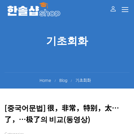
기초회화
Home
Blog
기초회화
[중국어문법] 很，非常，特别，太…
了，…极了의 비교(동영상)