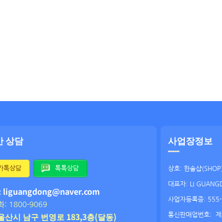
간 상담
사업장정보
카톡상담
톡톡상담
상호: 한솔샵(SHOP
대표자: LI GUANG
: liguangdong@naver.com
사업자등록증: 555-
: 1800-9069
울산시 남구 번영로 183,3층(달동)
통신판매업번호:
제