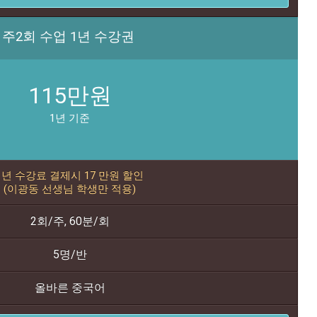
주2회 수업 1년 수강권
115만원
1년 기준
1년 수강료 결제시 17
만원 할인
(이광동 선생님 학생만 적용)
2회/주, 60분/회
5명/반
올바른 중국어