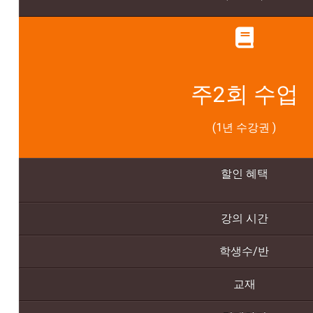
주2회 수업
(1년 수강권 )
할인 혜
택
강의 시간
학생수/반
교재