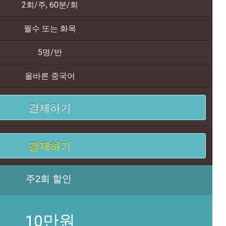
2회/주, 60분/회
월수 또는 화목
5명/반
올바른 중국어
결제하기
결제하기
주2회 할인
10만원