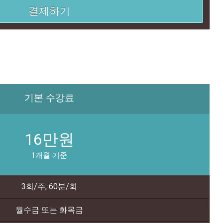
결제하기
기본 수강료
16만원
1개월 기준
3회/주, 60분/회
월수금 또는 화목금