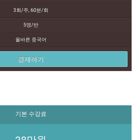
3회/주, 60분/회
5명/반
올바른 중국어
결제하기
기본 수강료