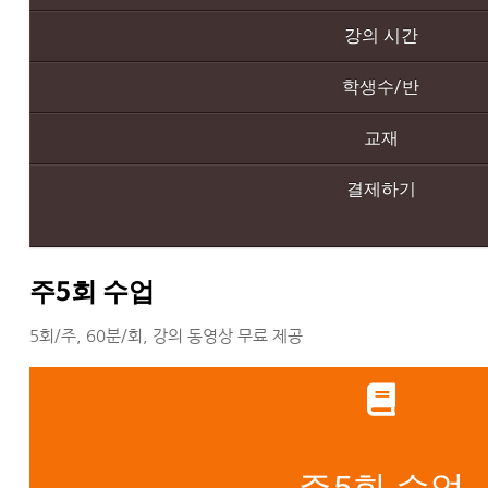
강의 시간
학생수/반
교재
결제하기
주5회 수업
5회/주, 60분/회, 강의 동영상 무료 제공