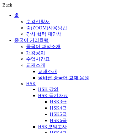
Back
홈
수강신청서
줌(ZOOM)사용방법
강사 협력 제안서
중국어 커리큘럼
중국어 과정소개
개강공지
수업시간표
교재소개
교재소개
올바른 중국어 교재 음원
HSK
HSK 강의
HSK 듣기자료
HSK3급
HSK4급
HSK5급
HSK6급
HSK모의고사
HSK4급