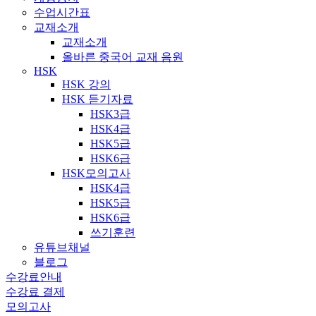
수업시간표
교재소개
교재소개
올바른 중국어 교재 음원
HSK
HSK 강의
HSK 듣기자료
HSK3급
HSK4급
HSK5급
HSK6급
HSK모의고사
HSK4급
HSK5급
HSK6급
쓰기훈련
유튜브채널
블로그
수강료안내
수강료 결제
모의고사