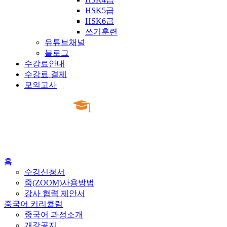
HSK5급
HSK6급
쓰기훈련
유튜브채널
블로그
수강료안내
수강료 결제
모의고사
홈
수강신청서
줌(ZOOM)사용방법
강사 협력 제안서
중국어 커리큘럼
중국어 과정소개
개강공지