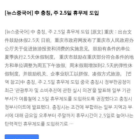
[뉴스중국어] 中 충칭, 주 2.5일 휴무제 도입
[뉴스중국어] 中 충칭, 주 2.5일 휴무제 도입 [原文] 重庆：出台文
件鼓励休假2.5天 日前，重庆市政府网发布了重庆市人民政府办
公厅关于促进旅游投资和消费的实施意见，鼓­励有条件的单位
夏季执行2.5天休假制度。 重庆市鼓励在重庆部分符合条件的地
方和单位调整为周五下午放假，周末假期增加到2.5­天的弹性休
假制度。并鼓励机关、企事业职工以拼假、凑假方式旅游。 [번
역 참고]中 충칭, 주 2.5일 휴무제 도입 중국 충칭시 정부판공청이
최근 ‘관광투자 및 소비추진에 관한 실시 의견’을 발표해 일부 기관
부서가 여름철에 2.5일 휴무제도를 도입하도록 권장했다고 충칭시
정부사이트에 발표했다. 충칭시는 조건에 부합하는 일부 지역과 부
서에 대해 금요일 오후부터 주말까지 휴무시간이 2.5일로 늘어나는
탄력적인 휴무제도를 도입하기로 …