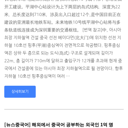
开工建设。平湖中心站设计为上下两层­的岛式结构，深度为22
米，总长度达到710米，涉及出入口超过12个,是中国目前正­在
建设的亚洲最长地铁车站。未来地铁10号线平湖中心站将与多
条轨道线连接成为深圳重­要的交通枢纽。 [번역 참고]中, 아시아
최장 지하철역 건설 중국 선전 베이다먼(北大门)에 위치한 선전 지
하철 10호선 핑후(平湖)중심역이 전면적으로 착공했다. 핑후중심
역은 상하 두 층으로 되는 도식(岛式) 구조로 설계되며 깊이가
22m, 총 길이가 710m에 달하고 출입구가 12개를 초과해 현재 중
국에서 건설중에 있는 아시아 최장 지하철역으로 될 전망이다. 향후
지하철 10호선 핑후중심역이 여러 …
상세히보기
[뉴스중국어] 해외에서 중국어 공부하는 외국인 1억 명