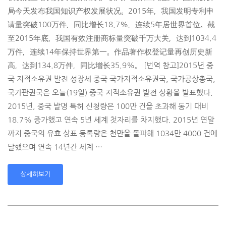
局今天发布我国知识产权发展状况。2015年­，我国发明专利申
请量突破100万件，同比增长18.7%，连续5年居世界首位。截
至­2015年底，我国有效注册商标量突破千万大关，达到1034.4
万件，连续14年保­持世界第一。作品著作权登记量再创历史新
高，达到134.8万件，同比增长35.9%­。 [번역 참고]2015년 중
국 지적소유권 발전 성장세 중국 국가지적소유권국, 국가공상총국,
국가판권국은 오늘(19일) 중국 지적소유권 발전 상황을 발표했다.
2015년, 중국 발명 특허 신청량은 100만 건을 초과해 동기 대비
18.7% 증가했고 연속 5년 세계 첫자리를 차지했다. 2015년 연말
까지 중국의 유효 상표 등록량은 천만을 돌파해 1034만 4000 건에
달했으며 연속 14년간 세계 …
상세히보기