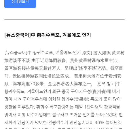
상세히보기
[뉴스중국어]中 황궈수폭포, 겨울에도 인기
[뉴스중국어]中 황궈수폭포, 겨울에도 인기 原文] 游人如织 黄果树
旅游淡季不淡 由于近期降雨较多，贵州黄果树瀑布水量丰沛，
景区游客接待量每天超过万人，呈现出“淡­季不淡”态势。截至目
前，景区接待游客同比增长近四成。 黄果树大瀑布位于贵州安
顺，瀑布高度70多米，是世界著名大瀑布之一。 [번역 참고]中
황궈수폭포, 겨울에도인기 최근 중국 구이저우성(貴州省)에 비가
많이 내려 구이저우성에 위치한 황궈수(黃果樹) 폭포가 물이 많아
장관을 이루었다. 황궈수 폭포관광지는 매일 1만여명의 관광객을
맞이해 여행 비수기임에도 불구하고 뜨거운 인기를 보여주었다. 현
재까지 관광지가 맞이한 관광객수가 전년동기대비 40% 늘어난것