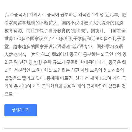
[뉴스중국어] 해외에서 중국어 공부하는 외국인 1억 명 近几年，随
着双向留学规模的不断扩大，国内不仅引进了大批境外的优质
教育资源，而且加­快了自身教育的“走出去”。据统计，目前在全
世界130多个国家设立了470多所孔子­学院和近900多个孔子课
堂，越来越多的国家开设汉语课程或汉语专业，国外学习汉语
人­数达1亿。 [번역 참고] 해외에서 중국어 공부하는 외국인 1억 명
최근 몇 년간 양 방향 유학 규모가 꾸준히 확대됨에 따라, 중국은 해
외의 선진적인 교육자원을 도입하는 한편 자체 교육의 해외진출의
발걸음도 빨리고 있다. 통계에 따르면, 현재 전 세계 130여 개의 국
가에 총 470여 개의 공자학원과 900여 개의 공자학당이 설립된 것
으로 …
상세히보기