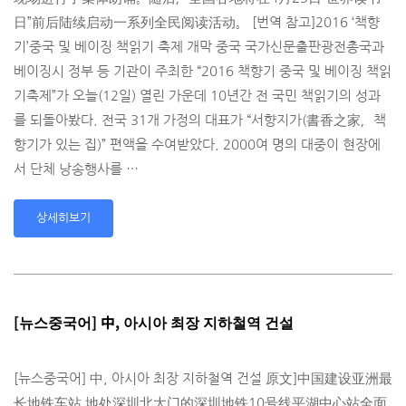
日”前后陆续启动一系列全民阅读活动。 [번역 참고]2016 ‘책향
기’중국 및 베이징 책읽기 축제 개막 중국 국가신문출판광전총국과
베이징시 정부 등 기관이 주최한 “2016 책향기 중국 및 베이징 책읽
기축제”가 오늘(12일) 열린 가운데 10년간 전 국민 책읽기의 성과
를 되돌아봤다. 전국 31개 가정의 대표가 “서향지가(書香之家，책
향기가 있는 집)” 편액을 수여받았다. 2000여 명의 대중이 현장에
서 단체 낭송행사를 …
상세히보기
[뉴스중국어] 中, 아시아 최장 지하철역 건설
[뉴스중국어] 中, 아시아 최장 지하철역 건설 原文]中国建设亚洲最
长地铁车站 地处深圳北大门的深圳地铁10号线平湖中心站全面