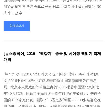
(張樹鵬)이 헬기에서 뛰어내려 10여 초 동안 빠르게 하강하다가 날
개옷을 펼친 후 빠른 속도로 운단 낭교 바깥쪽에서 급강하했다. 30
초가 지난 후 …
상세히보기
[뉴스중국어] 2016 ‘책향기’중국 및 베이징 책읽기 축제
개막
[뉴스중국어] 2016 ‘책향기’중국 및 베이징 책읽기 축제 개막 [原
文]2016书香中国暨北京阅读季启动 由国家新闻出版广电总
局、北京市人民政府等单位主办的“2016书香中国暨北京阅读
季­”今天启动，回顾了全民阅读十周年取得的丰硕成果。来自全
国的31个家庭代表，领取了­“书香之家”牌匾；2000多名群众在
现场进行了集体朗诵。随后，全国各地将在4月2­3日“世界读书