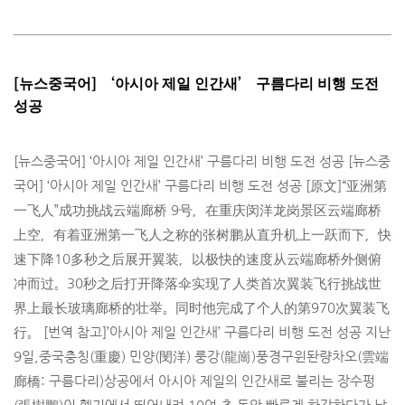
[뉴스중국어] ‘아시아 제일 인간새’ 구름다리 비행 도전
성공
[뉴스중국어] ‘아시아 제일 인간새’ 구름다리 비행 도전 성공 [뉴스중
국어] ‘아시아 제일 인간새’ 구름다리 비행 도전 성공 [原文]“亚洲第
一飞人”成功挑战云端廊桥 9号，在重庆闵洋龙岗景区云端廊桥
上空，有着亚洲第一飞人之称的张树鹏从直升机上一跃­而下，快
速下降10多秒之后展开翼装，以极快的速度从云端廊桥外侧俯
冲而过。30秒之­后打开降落伞实现了人类首次翼装飞行挑战世
界上最长玻璃廊桥的壮举。同时他完成了个人­的第970次翼装飞
行。 [번역 참고]’아시아 제일 인간새’ 구름다리 비행 도전 성공 지난
9일,중국충칭(重慶) 민양(閔洋) 룽강(龍崗)풍경구윈돤량차오(雲端
廊橋: 구름다리)상공에서 아시아 제일의 인간새로 불리는 장수펑